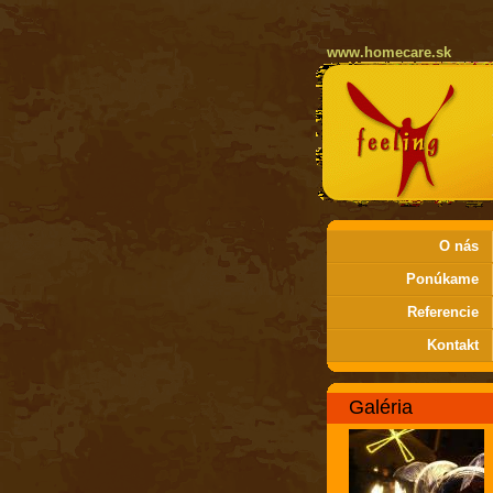
www.homecare.sk
O nás
Ponúkame
Referencie
Kontakt
Galéria