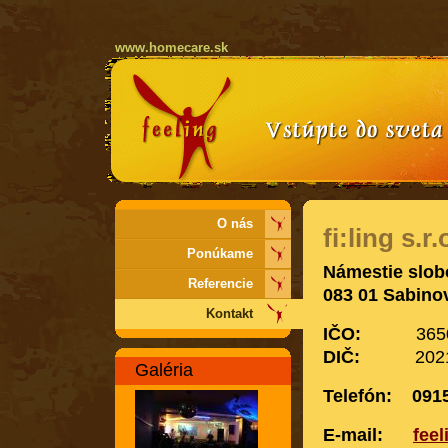
www.homecare.sk
O nás
fi:ling s.r.
Ponúkame
Námestie slob
Referencie
083 01 Sabino
Kontakt
IČO:
36502
DIČ:
20211944
Galéria
Telefón: 091
E-mail:
fee